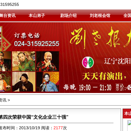
1595255
舞台资讯
本山弟子
剧场介绍
刘老根会馆
全
资讯 >
本
第四次荣获中国“文化企业三十强”
布时间：2013/10/19 阅读：
2177
次