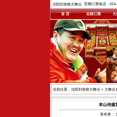
官网订票电话：024-3
沈阳刘老根大舞台
首 页
在线订票
大
当前位置：
沈阳刘老根大舞台
> 大舞台
本山传媒
发布者： 发